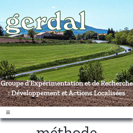
Passer
au
contenu
Groupe d’Expérimentation et de Recherche
: Développement et Actions Localisées
Navigation
à
méthode
bascule
Accueil