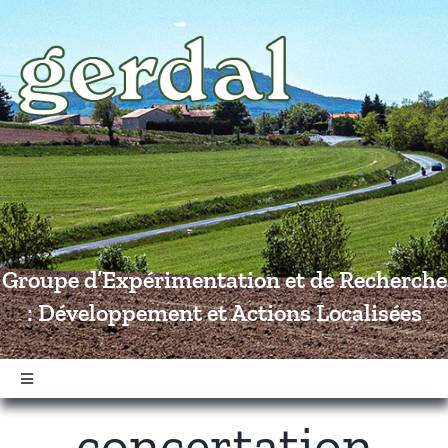
Passer
au
contenu
Groupe d’Expérimentation et de Recherche
: Développement et Actions Localisées
Navigation
à
concertation
bascule
Accueil