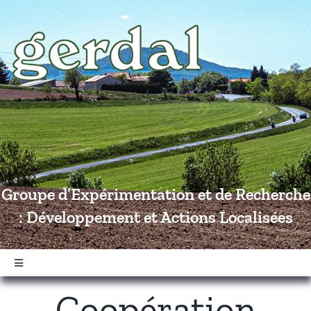
Passer
au
contenu
Groupe d’Expérimentation et de Recherche
: Développement et Actions Localisées
Navigation
à
Coopération
bascule
Accueil