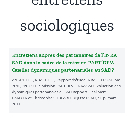
Présentation
sociologiques
Actualités
Recherches & Activités
Entretiens auprès des partenaires de l’INRA
SAD dans le cadre de la mission PART’DEV.
Quelles dynamiques partenariales au SAD?
Séminaires & Journées d’étude
ANGINOT E., RUAULT C. , Rapport d'étude INRA - GERDAL, Mai
2010,PP67-90, in Mission PART'DEV - INRA SAD Evaluation des
dynamiques partenariales au SAD Rapport Final Marc
Travaux & Publications
BARBIER et Christophe SOULARD, Brigitte REMY, 90 p. mars
2011