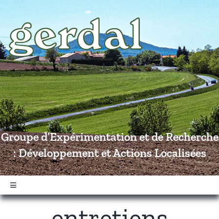
Passer
au
contenu
Groupe d’Expérimentation et de Recherche
: Développement et Actions Localisées
Navigation
à
entretiens
bascule
Accueil