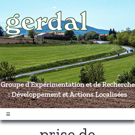
Passer
au
contenu
Groupe d’Expérimentation et de Recherche
: Développement et Actions Localisées
Navigation
à
prise de
bascule
Accueil