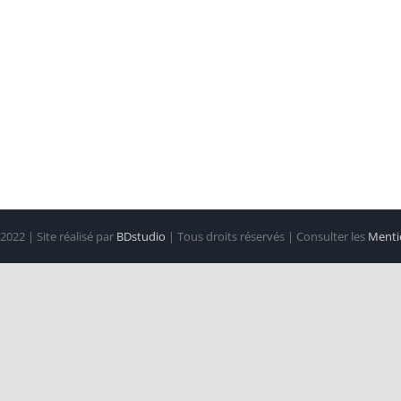
2022 | Site réalisé par
BDstudio
| Tous droits réservés | Consulter les
Mentio