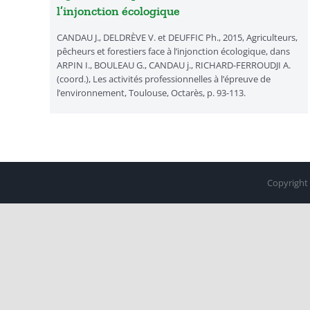
l’injonction écologique
CANDAU J., DELDRÈVE V. et DEUFFIC Ph., 2015, Agriculteurs,
pêcheurs et forestiers face à l’injonction écologique, dans
ARPIN I., BOULEAU G., CANDAU j., RICHARD-FERROUDJI A.
(coord.), Les activités professionnelles à l’épreuve de
l’environnement, Toulouse, Octarès, p. 93-113.
Copyright 