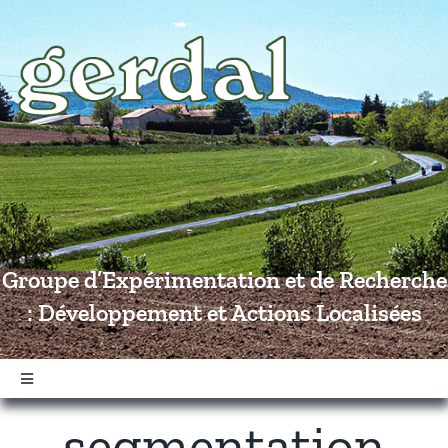
Passer
au
contenu
Groupe d’Expérimentation et de Recherche
: Développement et Actions Localisées
Navigation
à
segmentation
bascule
Accueil