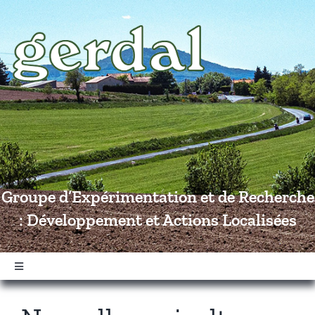
Passer
au
contenu
Groupe d’Expérimentation et de Recherche
: Développement et Actions Localisées
Navigation
à
bascule
Accueil