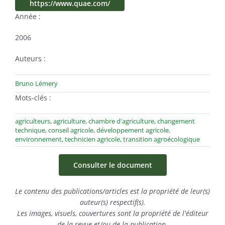
https://www.quae.com/
Année :
2006
Auteurs :
Bruno Lémery
Mots-clés :
agriculteurs
,
agriculture
,
chambre d'agriculture
,
changement
technique
,
conseil agricole
,
développement agricole
,
environnement
,
technicien agricole
,
transition agroécologique
Consulter le document
Le contenu des publications/articles est la propriété de leur(s)
auteur(s) respectif(s).
Les images, visuels, couvertures sont la propriété de l'éditeur
de la revue et/ou de la publication.