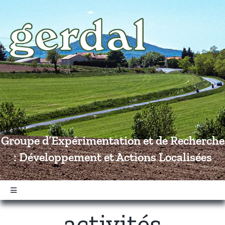
Passer
au
contenu
Groupe d’Expérimentation et de Recherche
: Développement et Actions Localisées
Navigation
à
activités
bascule
Accueil