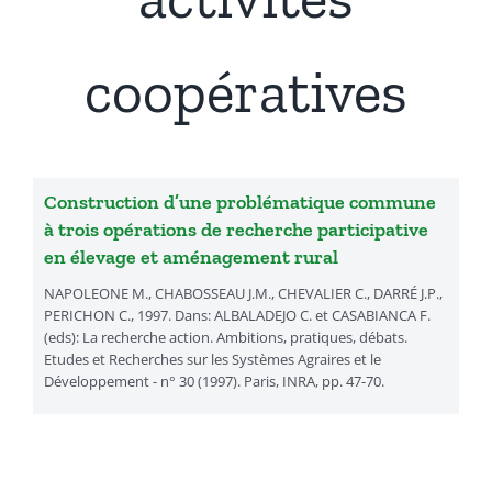
Présentation
coopératives
Actualités
Recherches & Activités
Construction d’une problématique commune
à trois opérations de recherche participative
en élevage et aménagement rural
Séminaires & Journées d’étude
NAPOLEONE M., CHABOSSEAU J.M., CHEVALIER C., DARRÉ J.P.,
PERICHON C., 1997. Dans: ALBALADEJO C. et CASABIANCA F.
(eds): La recherche action. Ambitions, pratiques, débats.
Travaux & Publications
Etudes et Recherches sur les Systèmes Agraires et le
Développement - n° 30 (1997). Paris, INRA, pp. 47-70.