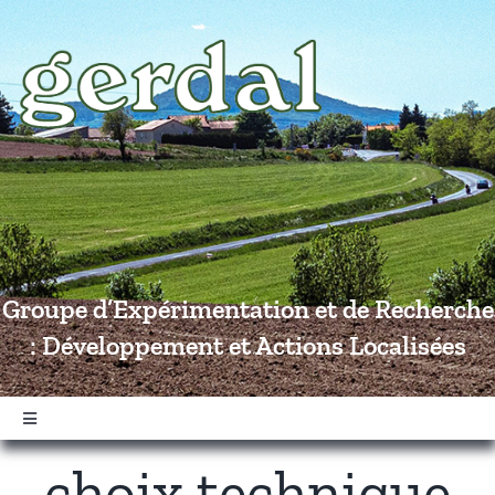
Passer
au
contenu
Groupe d’Expérimentation et de Recherche
: Développement et Actions Localisées
Navigation
à
choix technique
bascule
Accueil