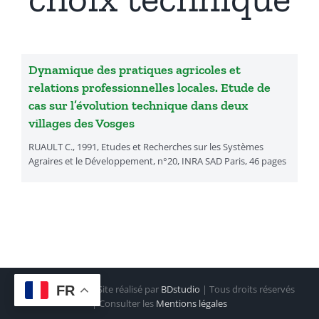
Présentation
Dynamique des pratiques agricoles et
Actualités
relations professionnelles locales. Etude de
cas sur l’évolution technique dans deux
villages des Vosges
Recherches & Activités
RUAULT C., 1991, Etudes et Recherches sur les Systèmes
Agraires et le Développement, n°20, INRA SAD Paris, 46 pages
Séminaires & Journées d’étude
Travaux & Publications
Copyright 2022 | Site réalisé par
BDstudio
| Tous droits réservés
FR
| Consulter les
Mentions légales