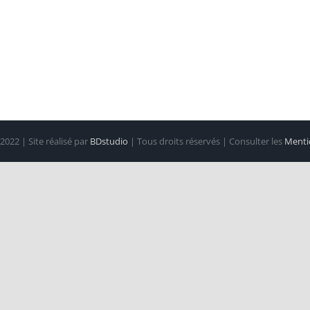
2022 | Site réalisé par
BDstudio
| Tous droits réservés | Consulter les
Mentio