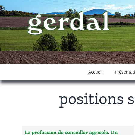
Passer
au
contenu
Accueil
Présentat
positions 
La profession de conseiller agricole. Un