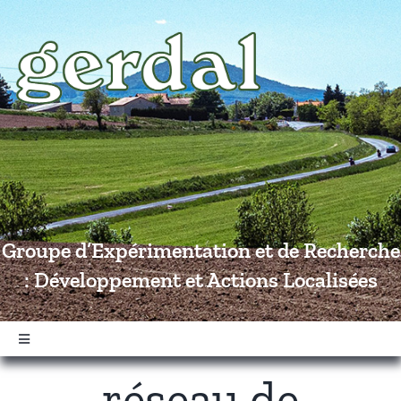
Passer
au
contenu
Groupe d’Expérimentation et de Recherche
: Développement et Actions Localisées
Navigation
à
réseau de
bascule
Accueil